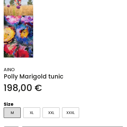
AINO
Polly Marigold tunic
198,00 €
Size
M
XL
XXL
XXXL