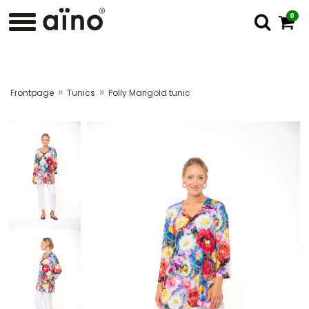
0
»
»
Frontpage
Tunics
Polly Marigold tunic