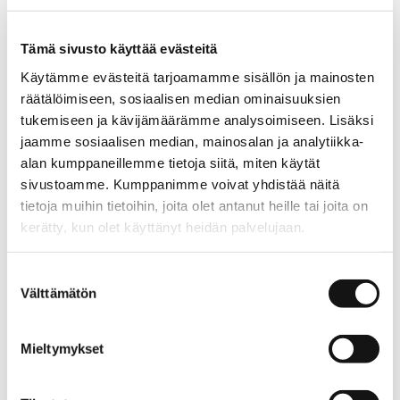
adapts to the body curves without feeling tight.
Tämä sivusto käyttää evästeitä
Colour: grey sand
Käytämme evästeitä tarjoamamme sisällön ja mainosten
Style number: 101128
räätälöimiseen, sosiaalisen median ominaisuuksien
LAURIE’s trousers are designed for women of all shapes
tukemiseen ja kävijämäärämme analysoimiseen. Lisäksi
and sizes.
jaamme sosiaalisen median, mainosalan ja analytiikka-
alan kumppaneillemme tietoja siitä, miten käytät
sivustoamme. Kumppanimme voivat yhdistää näitä
tietoja muihin tietoihin, joita olet antanut heille tai joita on
Material
kerätty, kun olet käyttänyt heidän palvelujaan.
78% LENZING™ ECOVERO™ viscose, 19% polyamide, 3%
elastane
aino.net/tietosuoja/
Lisätietoja:
Suostumuksen
Material is OEKO-TEX® 100 certified. LAURIE clothes
Välttämätön
valinta
are free of harmful substances.
Read more ›
Mieltymykset
Care instructions