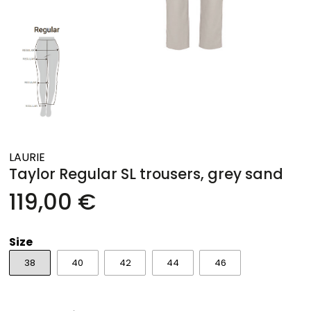
LAURIE
Taylor Regular SL trousers, grey sand
119,00 €
Size
38
40
42
44
46