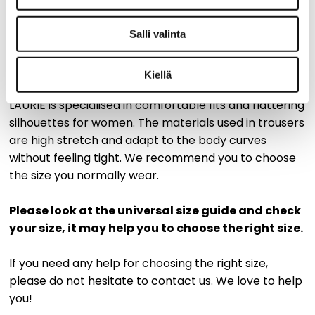
Gentle wash at 40°C. Do not tumble dry. Wash and
Salli valinta
iron inside out. Ironing in low temperature, max. 110°C.
Kiellä
Measurements
LAURIE is specialised in comfortable fits and flattering
silhouettes for women. The materials used in trousers
are high stretch and adapt to the body curves
without feeling tight. We recommend you to choose
the size you normally wear.
Please look at the universal size guide and check
your size, it may help you to choose the right size.
If you need any help for choosing the right size,
please do not hesitate to contact us. We love to help
you!