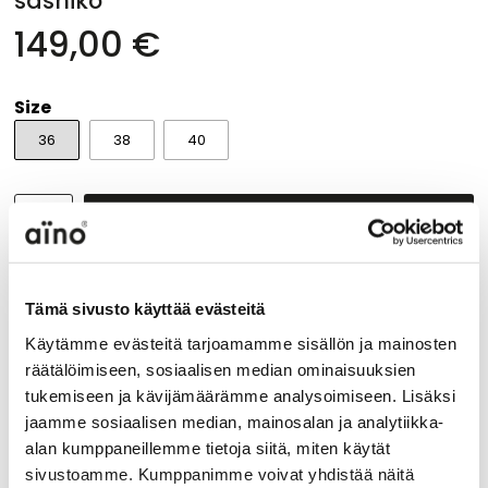
sashiko
149,00 €
Size
36
38
40
ADD TO CART
Product description
Tämä sivusto käyttää evästeitä
Donna Loose Crop denim trousers have a fantastic fit
Käytämme evästeitä tarjoamamme sisällön ja mainosten
and loose toruser legs with cropped length. The loose
räätälöimiseen, sosiaalisen median ominaisuuksien
silhouette is loose from the hip and down through the
tukemiseen ja kävijämäärämme analysoimiseen. Lisäksi
leg. The elasticated waistband and high-stretch fabric
ensure a really great fit. Front pockets and belt loops.
jaamme sosiaalisen median, mainosalan ja analytiikka-
Trousers have a mid rise style. Leg inseam is 63 cm.
alan kumppaneillemme tietoja siitä, miten käytät
Trousers are made of stretchy cotton blend which
sivustoamme. Kumppanimme voivat yhdistää näitä