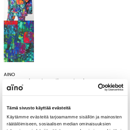
AINO
Anna Loiste hoodie, only size L
loose fit
278,00 €
Tämä sivusto käyttää evästeitä
Size
Käytämme evästeitä tarjoamamme sisällön ja mainosten
räätälöimiseen, sosiaalisen median ominaisuuksien
L