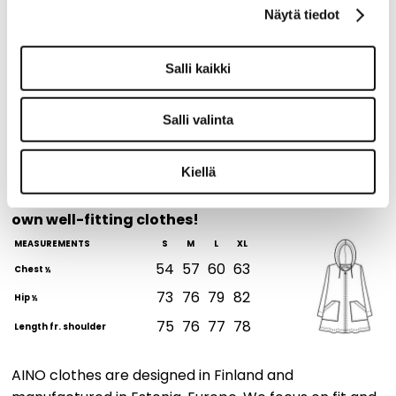
Näytä tiedot
Care instruction
Salli kaikki
Gentle wash at 30°C. Do not tumble dry. Wash and
Salli valinta
iron inside out. Ironing in low temperature, max. 110°C.
Kiellä
Tip for choosing the right size:
Compare the product measurements with your
own well-fitting clothes!
MEASUREMENTS
S
M
L
XL
54
57
60
63
Chest
½
73
76
79
82
Hip
½
75
76
77
78
Length fr. shoulder
AINO clothes are designed in Finland and