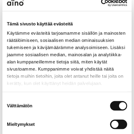
ADD TO CART
Product description
Tämä sivusto käyttää evästeitä
Nora sleevles tunic/dress has a fitted top and a flared
Käytämme evästeitä tarjoamamme sisällön ja mainosten
hem. It also has a round neckline with loose chimney
räätälöimiseen, sosiaalisen median ominaisuuksien
collar. No pockets in this tunic/dress.
tukemiseen ja kävijämäärämme analysoimiseen. Lisäksi
jaamme sosiaalisen median, mainosalan ja analytiikka-
alan kumppaneillemme tietoja siitä, miten käytät
sivustoamme. Kumppanimme voivat yhdistää näitä
Material
tietoja muihin tietoihin, joita olet antanut heille tai joita on
100% polyester
kerätty, kun olet käyttänyt heidän palvelujaan.
Care instruction
aino.net/tietosuoja/
Lisätietoja:
Suostumuksen
Välttämätön
valinta
Gentle wash at 30°C. Do not tumble dry. Wash and
Mieltymykset
iron inside out. Ironing in low temperature, max. 110°C.