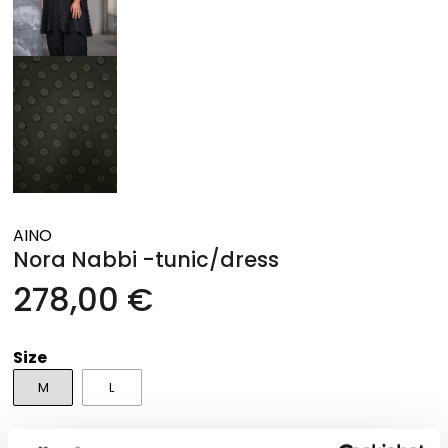
AINO
Nora Nabbi -tunic/dress
278,00 €
Size
M
L