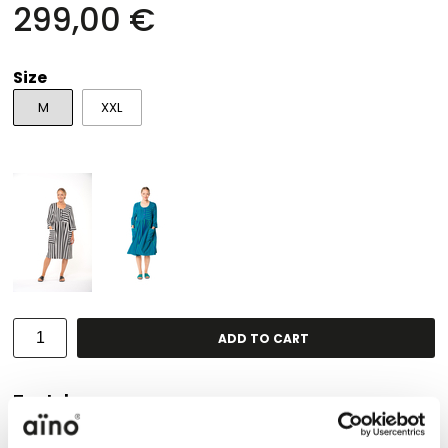
299,00 €
Size
M
XXL
ADD TO CART
Tuotekuvaus
The Minerva dress features set-in sleeves and a