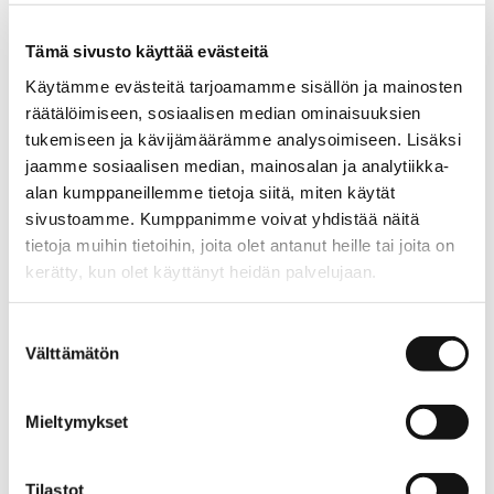
horizontal seam below the chest. It has a round neckline
and large patch pockets. The material is a pleasantly
Tämä sivusto käyttää evästeitä
soft and drapey viscose jersey.
Käytämme evästeitä tarjoamamme sisällön ja mainosten
räätälöimiseen, sosiaalisen median ominaisuuksien
Stripes is a classic summer stripe pattern that adds a
fresh look to clothing.
tukemiseen ja kävijämäärämme analysoimiseen. Lisäksi
jaamme sosiaalisen median, mainosalan ja analytiikka-
alan kumppaneillemme tietoja siitä, miten käytät
sivustoamme. Kumppanimme voivat yhdistää näitä
Material
tietoja muihin tietoihin, joita olet antanut heille tai joita on
90% viscose 10% elastane
kerätty, kun olet käyttänyt heidän palvelujaan.
Care instruction
aino.net/tietosuoja/
Lisätietoja:
Suostumuksen
Välttämätön
valinta
Gentle wash at 30°C. Do not tumble dry. Wash and
Mieltymykset
iron inside out. Ironing in low temperature, max. 110°C.
Tilastot