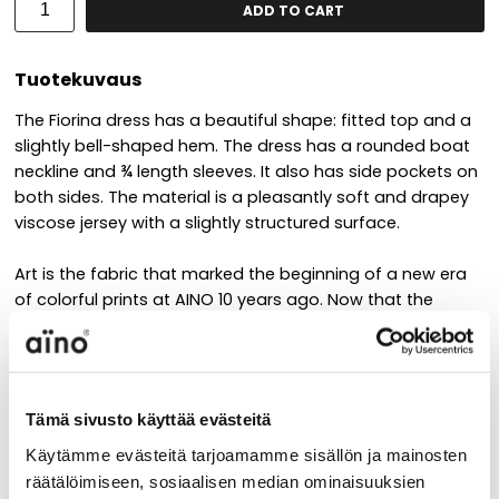
ADD TO CART
Tuotekuvaus
The Fiorina dress has a beautiful shape: fitted top and a
slightly bell-shaped hem. The dress has a rounded boat
neckline and ¾ length sleeves. It also has side pockets on
both sides. The material is a pleasantly soft and drapey
viscose jersey with a slightly structured surface.
Art is the fabric that marked the beginning of a new era
of colorful prints at AINO 10 years ago. Now that the
brand has already reached its 30th anniversary, we
decided to bring this joyful and colorful pattern back into
the collection to celebrate.
Tämä sivusto käyttää evästeitä
Käytämme evästeitä tarjoamamme sisällön ja mainosten
Material
räätälöimiseen, sosiaalisen median ominaisuuksien
94% viscose 6% elastane