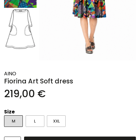
AINO
Fiorina Art Soft dress
219,00 €
Size
M
L
XXL