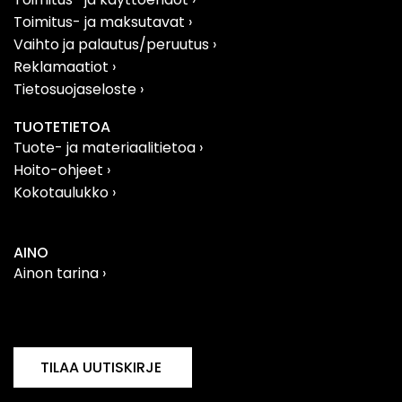
Toimitus- ja maksutavat ›
Vaihto ja palautus/peruutus
›
Reklamaatiot
›
Tietosuojaseloste
›
TUOTETIETOA
Tuote- ja materiaalitietoa
›
Hoito-ohjeet ›
Kokotaulukko ›
AINO
Ainon tarina ›
Filosofia
›
Vastuullisuus
›
TILAA UUTISKIRJE