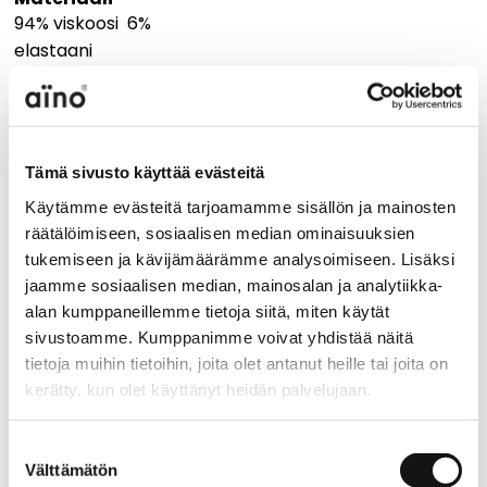
94% viskoosi 6%
elastaani
Hoito-ohje
Tämä sivusto käyttää evästeitä
Käytämme evästeitä tarjoamamme sisällön ja mainosten
Käytä varovaista pesuohjelmaa, lämpötila max. 30
räätälöimiseen, sosiaalisen median ominaisuuksien
astetta. Pestävä nurin käännettynä. Rumpukuivaus
tukemiseen ja kävijämäärämme analysoimiseen. Lisäksi
kielletty. Silitys alhaisessa lämpötilassa, enintään 110
jaamme sosiaalisen median, mainosalan ja analytiikka-
astetta.
alan kumppaneillemme tietoja siitä, miten käytät
sivustoamme. Kumppanimme voivat yhdistää näitä
Vinkki koon valintaan:
tietoja muihin tietoihin, joita olet antanut heille tai joita on
Vertaa tuotteen mittoja olemassa oleviin
kerätty, kun olet käyttänyt heidän palvelujaan.
sopivan kokoisiin vaatteisiisi!
aino.net/tietosuoja/
Lisätietoja:
Suostumuksen
TUOTTEEN MITAT
XS
S
M
L
XL
XXL
3XL
Välttämätön
valinta
Rinnanympärys
44
47
50
53
56
60
64
½