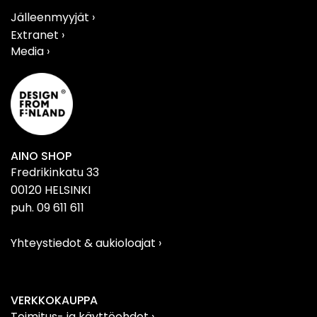
Jälleenmyyjät ›
Extranet ›
Media ›
AINO SHOP
Fredrikinkatu 33
00120 HELSINKI
puh. 09 611 611
Yhteystiedot & aukioloajat
›
VERKKOKAUPPA
Toimitus- ja käyttöehdot ›