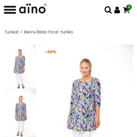
0
»
Tunikat
Bennu Bilda Tricot -tunika
-30%