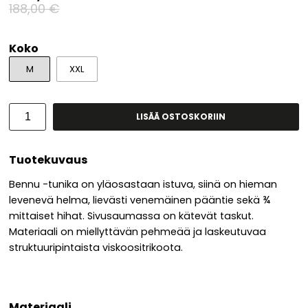
188,00 €
Koko
M
XXL
LISÄÄ OSTOSKORIIN
Tuotekuvaus
Bennu -tunika on yläosastaan istuva, siinä on hieman
levenevä helma, lievästi venemäinen pääntie sekä ¾
mittaiset hihat. Sivusaumassa on kätevät taskut.
Materiaali on miellyttävän pehmeää ja laskeutuvaa
struktuuripintaista viskoositrikoota.
Materiaali