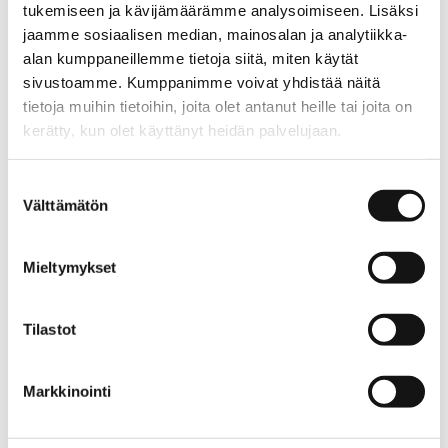
tukemiseen ja kävijämäärämme analysoimiseen. Lisäksi
Vettähylkivyyskäsittely
jaamme sosiaalisen median, mainosalan ja analytiikka-
AINOn kevättakit ovat
alan kumppaneillemme tietoja siitä, miten käytät
vettähylkivyyskäsitelty. Talvitakeista
sivustoamme. Kumppanimme voivat yhdistää näitä
vain villakangastakit ovat ilman
tietoja muihin tietoihin, joita olet antanut heille tai joita on
vettähylkivyyskäsittelyä.
kerätty, kun olet käyttänyt heidän palvelujaan.
Käsittelyn ansiosta takkien
aino.net/tietosuoja/
päällysmateriaali kestää pienen
Lisätietoja:
Suostumuksen
vesisateen ja pitää kosteuden loitolla.
Välttämätön
valinta
Fuusiovetoketju
Mieltymykset
Kaikki AINO-vaatteissa käytettävät
vetoketjut ovat fuusiovetoketjuja.
Fuusiovetoketju on metallisen ja
Tilastot
muovisen vetoketjun
yhdistelmä, jossa yhdistyvät
Markkinointi
molempien materiaalien parhaimmat
puolet. Vetoketju on kestävä, se liukuu