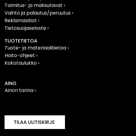
Toimitus- ja maksutavat ›
Vaihto ja palautus/peruutus
›
Reklamaatiot
›
Tietosuojaseloste
›
TUOTETIETOA
Tuote- ja materiaalitietoa
›
Hoito-ohjeet ›
Kokotaulukko ›
AINO
Ainon tarina ›
Filosofia
›
Vastuullisuus
›
TILAA UUTISKIRJE