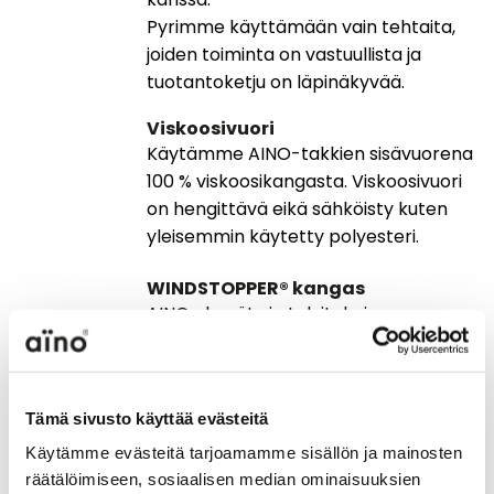
Pyrimme käyttämään vain tehtaita,
joiden toiminta on vastuullista ja
tuotantoketju on läpinäkyvää.
Viskoosivuori
Käytämme AINO-takkien sisävuorena
100 % viskoosikangasta. Viskoosivuori
on hengittävä eikä sähköisty kuten
yleisemmin käytetty polyesteri.
WINDSTOPPER® kangas
AINOn kevät- ja talvitakeissa on
päällys- ja vuorikankaan välissä
urheilu- ja ulkoilumaailmasta tuttu
WINDSTOPPER® kangas,
Tämä sivusto käyttää evästeitä
joka on 100 % tuulenpitävä. Materiaali
on vettä hylkivä, erittäin hengittävä ja
Käytämme evästeitä tarjoamamme sisällön ja mainosten
miellyttävä erilaisissa lämpötiloissa.
räätälöimiseen, sosiaalisen median ominaisuuksien