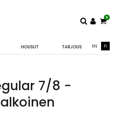
0
EN
FI
HOUSUT
TARJOUS
egular 7/8 -
valkoinen