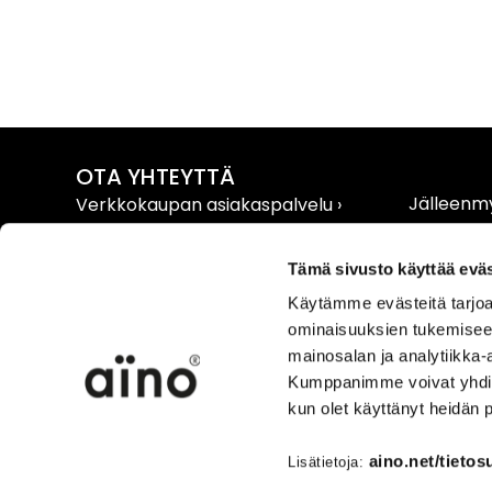
OTA YHTEYTTÄ
Jälleenmy
Verkkokaupan asiakaspalvelu
›
Extranet 
AINO yhteystiedot
›
Media ›
Tämä sivusto käyttää eväs
Käytämme evästeitä tarjoa
ominaisuuksien tukemisee
mainosalan ja analytiikka-
Kumppanimme voivat yhdistää 
VERKKOKAUPPA
TUOTET
kun olet käyttänyt heidän 
Toimitus- ja käyttöehdot ›
Tuote- ja
Toimitus- ja maksutavat ›
Hoito-ohj
aino.net/tietos
Lisätietoja:
Vaihto ja palautus/peruutus
›
Kokotaulu