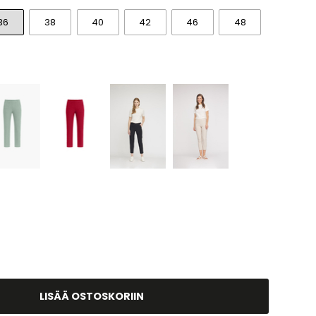
36
38
40
42
46
48
LISÄÄ OSTOSKORIIN