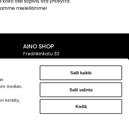
 koko olisi sopiva, ota yhteyttä
utamme mielellämme!
AINO SHOP
Fredrikinkatu 33
00120 HELSINKI
puh. 09 611 611
Salli kaikki
an
Yhteystiedot & aukioloajat
›
sen median,
Salli valinta
on kerätty,
Kiellä
TILAA UUTISKIRJE