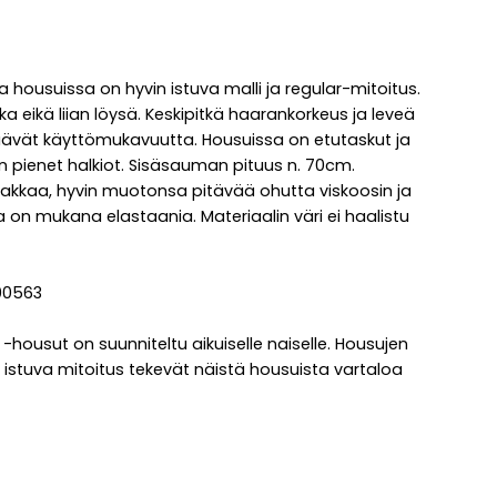
a housuissa on hyvin istuva malli ja regular-mitoitus.
ukka eikä liian löysä. Keskipitkä haarankorkeus ja leveä
säävät käyttömukavuutta. Housuissa on etutaskut ja
n pienet halkiot. Sisäsauman pituus n. 70cm.
akkaa, hyvin muotonsa pitävää ohutta viskoosin ja
a on mukana elastaania. Materiaalin väri ei haalistu
100563
-housut on suunniteltu aikuiselle naiselle. Housujen
n istuva mitoitus tekevät näistä housuista vartaloa