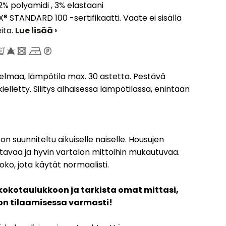
% polyamidi , 3% elastaani
® STANDARD 100 -sertifikaatti. Vaate ei sisällä
eita.
Lue lisää ›
elmaa, lämpötila max. 30 astetta. Pestävä
elletty. Silitys alhaisessa lämpötilassa, enintään
n suunniteltu aikuiselle naiselle. Housujen
ustavaa ja hyvin vartalon mittoihin mukautuvaa.
oko, jota käytät normaalisti.
kokotaulukkoon ja tarkista omat mittasi,
oon tilaamisessa varmasti!