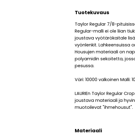
Tuotekuvaus
Taylor Regular 7/8-pituisiss
Regular-malli ei ole liian ti
joustava vyötärökaitale li
vyönlenkit. Lahkeensuissa o
Housujen materiaali on nap
polyamidin sekoitetta, joss
pesussa.
Väri: 10000 valkoinen Malli: 
LAURIEn Taylor Regular Crop 
joustava materiaali ja hyvi
muotoilevat "ihmehousut".
Materiaali