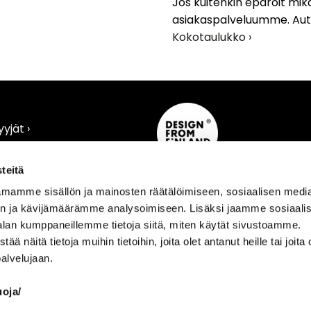
Jos kuitenkin epäröit mikä
asiakaspalveluumme. A
Kokotaulukko ›
yjät ›
›
teitä
mamme sisällön ja mainosten räätälöimiseen, sosiaalisen medi
n ja kävijämäärämme analysoimiseen. Lisäksi jaamme sosiaali
alan kumppaneillemme tietoja siitä, miten käytät sivustoamme.
näitä tietoja muihin tietoihin, joita olet antanut heille tai joita 
IETOA
AINO
palvelujaan.
 materiaalitietoa
›
Ainon tarina ›
eet ›
Filosofia
›
uoja/
kko ›
Vastuullisuus
›