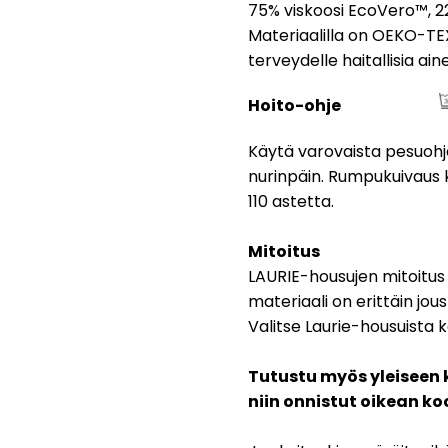
75% viskoosi EcoVero™, 22
Materiaalilla on OEKO-TEX
terveydelle haitallisia ain
Hoito-ohje
Käytä varovaista pesuohj
nurinpäin. Rumpukuivaus ki
110 astetta.
Mitoitus
LAURIE-housujen mitoitus o
materiaali on erittäin jo
Valitse Laurie-housuista k
Tutustu myös yleiseen 
niin onnistut oikean k