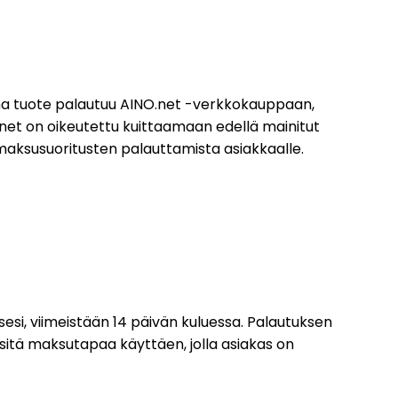
ena tuote palautuu AINO.net -verkkokauppaan,
net on oikeutettu kuittaamaan edellä mainitut
maksusuoritusten palauttamista asiakkaalle.
si, viimeistään 14 päivän kuluessa. Palautuksen
sitä maksutapaa käyttäen, jolla asiakas on