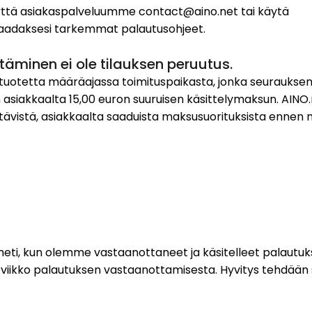
yttä asiakaspalveluumme contact@aino.net tai käytä
saadaksesi tarkemmat palautusohjeet.
äminen ei ole tilauksen peruutus.
a tuotetta määräajassa toimituspaikasta, jonka seurauks
asiakkaalta 15,00 euron suuruisen käsittelymaksun. AINO.
tävistä, asiakkaalta saaduista maksusuorituksista ennen 
ti, kun olemme vastaanottaneet ja käsitelleet palautukse
viikko palautuksen vastaanottamisesta. Hyvitys tehdään 