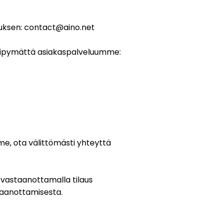
auksen: contact@aino.net
ta viipymättä asiakaspalveluumme:
me, ota välittömästi yhteyttä
u vastaanottamalla tilaus
staanottamisesta.