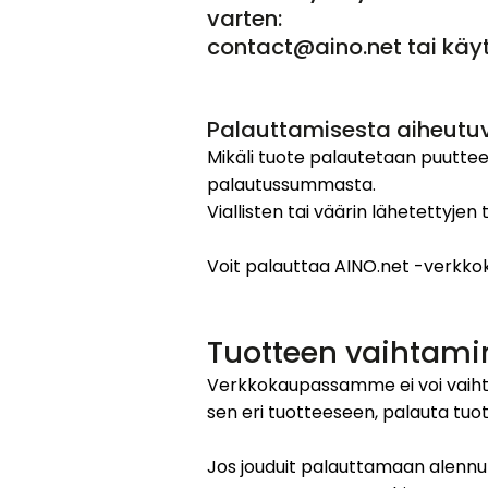
varten:
contact@aino.net tai käy
Palauttamisesta aiheutuv
Mikäli tuote palautetaan puuttee
palautussummasta.
Viallisten tai väärin lähetettyje
Voit palauttaa AINO.net -verkkok
Tuotteen vaihtami
Verkkokaupassamme ei voi vaihtaa 
sen eri tuotteeseen, palauta tuote
Jos jouduit palauttamaan alenn