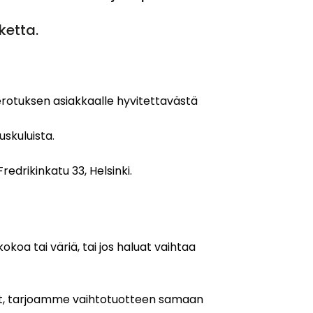
ketta.
erotuksen asiakkaalle hyvitettavästä
uskuluista.
drikinkatu 33, Helsinki.
koa tai väriä, tai jos haluat vaihtaa
yt, tarjoamme vaihtotuotteen samaan