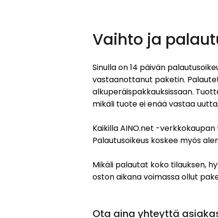
Vaihto ja palaut
Sinulla on 14 päivän palautusoikeu
vastaanottanut paketin. Palautet
alkuperäispakkauksissaan. Tuotte
mikäli tuote ei enää vastaa uutt
Kaikilla AINO.net -verkkokaupan 
Palautusoikeus koskee myös alenn
Mikäli palautat koko tilauksen, h
oston aikana voimassa ollut pake
Ota aina yhteyttä asiak