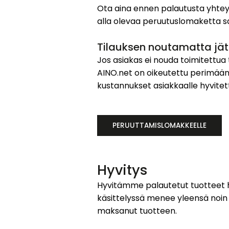
Ota aina ennen palautusta yhte
alla olevaa peruutuslomaketta 
Tilauksen noutamatta jätt
Jos asiakas ei nouda toimitettu
AINO.net on oikeutettu perimään 
kustannukset asiakkaalle hyvitet
PERUUTTAMISLOMAKKEELLE
Hyvitys
Hyvitämme palautetut tuotteet he
käsittelyssä menee yleensä noin 
maksanut tuotteen.