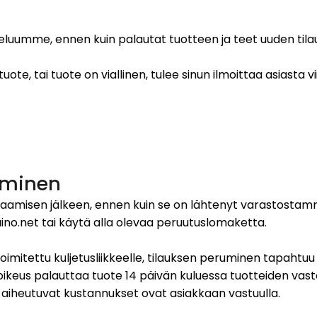
luumme, ennen kuin palautat tuotteen ja teet uuden til
 tuote, tai tuote on viallinen, tulee sinun ilmoittaa asias
aminen
tilaamisen jälkeen, ennen kuin se on lähtenyt varastostam
o.net tai käytä alla olevaa peruutuslomaketta.
toimitettu kuljetusliikkeelle, tilauksen peruminen tapahtu
n oikeus palauttaa tuote 14 päivän kuluessa tuotteiden va
 aiheutuvat kustannukset ovat asiakkaan vastuulla.