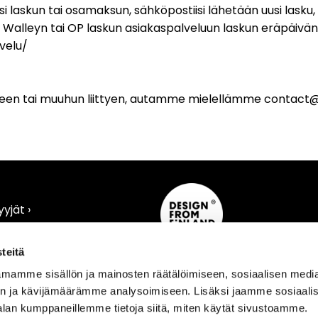
si laskun tai osamaksun, sähköpostiisi lähetään uusi lasku,
 Walleyn tai OP laskun asiakaspalveluun laskun eräpäivän 
velu/
ukseen tai muuhun liittyen, autamme mielellämme contact
yjät ›
›
teitä
mamme sisällön ja mainosten räätälöimiseen, sosiaalisen medi
n ja kävijämäärämme analysoimiseen. Lisäksi jaamme sosiaali
alan kumppaneillemme tietoja siitä, miten käytät sivustoamme.