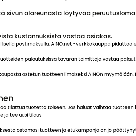
tä sivun alareunasta löytyvää peruutusloma
ista kustannuksista vastaa asiakas.
llisella postimaksulla, AINO.net -verkkokauppa pidättää 
n tuotteiden palautuksissa tavaran toimittaja vastaa palaut
aupasta ostetun tuotteen ilmaiseksi AINOn myymälään, Fre
nen
tilattua tuotetta toiseen. Jos haluat vaihtaa tuotteen ko
 ja tee uusi tilaus.
uksesta ostamasi tuotteen ja etukampanja on jo päättyn