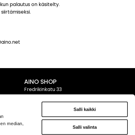
 kun palautus on käsitelty.
siirtämiseksi.
@aino.net
AINO SHOP
Fredrikinkatu 33
00120 HELSINKI
puh. 09 611 611
Salli kaikki
an
Yhteystiedot & aukioloajat
›
sen median,
Salli valinta