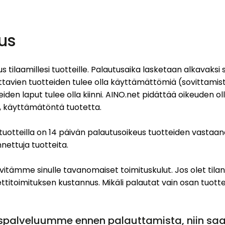
us
s tilaamillesi tuotteille. Palautusaika lasketaan alkavaksi s
tavien tuotteiden tulee olla käyttämättömiä (sovittamis
iden laput tulee olla kiinni. AINO.net pidättää oikeuden 
a, käyttämätöntä tuotetta.
tuotteilla on 14 päivän palautusoikeus tuotteiden vastaa
ettuja tuotteita.
yvitämme sinulle tavanomaiset toimituskulut. Jos olet tilan
ttitoimituksen kustannus. Mikäli palautat vain osan tuotte
aspalveluumme ennen palauttamista, niin sa