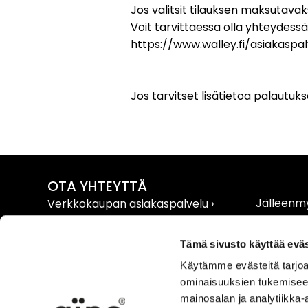
Jos valitsit tilauksen maksutavak
Voit tarvittaessa olla yhteydessä
https://www.walley.fi/asiakaspal
Jos tarvitset lisätietoa palaut
OTA YHTEYTTÄ
Jälleenmy
Verkkokaupan asiakaspalvelu
›
Extranet 
AINO yhteystiedot
›
Media ›
Tämä sivusto käyttää eväs
Käytämme evästeitä tarjoa
ominaisuuksien tukemisee
mainosalan ja analytiikka-