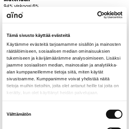
94% viskoosi 6%
elastaani
Hoito-ohje
Tämä sivusto käyttää evästeitä
Käytämme evästeitä tarjoamamme sisällön ja mainosten
räätälöimiseen, sosiaalisen median ominaisuuksien
Käytä varovaista pesuohjelmaa, lämpötila max. 30
tukemiseen ja kävijämäärämme analysoimiseen. Lisäksi
astetta. Pestävä nurin käännettynä. Rumpukuivaus
jaamme sosiaalisen median, mainosalan ja analytiikka-
kielletty. Silitys alhaisessa lämpötilassa, enintään 110
alan kumppaneillemme tietoja siitä, miten käytät
astetta.
sivustoamme. Kumppanimme voivat yhdistää näitä
tietoja muihin tietoihin, joita olet antanut heille tai joita on
Vinkki koon valintaan:
kerätty, kun olet käyttänyt heidän palvelujaan.
Vertaa tuotteen mittoja olemassa oleviin
sopivan kokoisiin vaatteisiisi!
aino.net/tietosuoja/
Lisätietoja:
Suostumuksen
Välttämätön
valinta
TUOTTEEN MITAT
XS
S
M
L
XL
XXL
Rinnanympärys
47
50
53
56
59
62
½