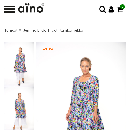
0
»
Tunikat
Jemina Bilda Tricot -tunikamekko
-30%