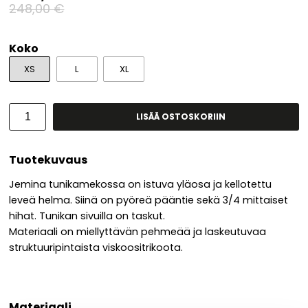
248,00 €
Koko
XS
L
XL
LISÄÄ OSTOSKORIIN
Tuotekuvaus
Jemina tunikamekossa on istuva yläosa ja kellotettu
leveä helma. Siinä on pyöreä pääntie sekä 3/4 mittaiset
hihat. Tunikan sivuilla on taskut.
Materiaali on miellyttävän pehmeää ja laskeutuvaa
struktuuripintaista viskoositrikoota.
Materiaali