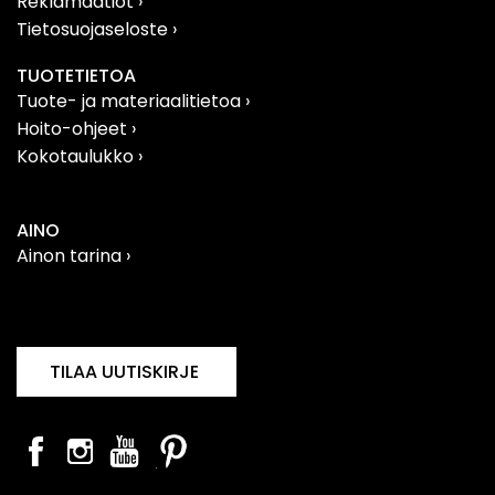
Reklamaatiot
›
Tietosuojaseloste
›
TUOTETIETOA
Tuote- ja materiaalitietoa
›
Hoito-ohjeet ›
Kokotaulukko ›
AINO
Ainon tarina ›
Filosofia
›
Vastuullisuus
›
TILAA UUTISKIRJE