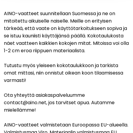
AINO-vaatteet suunnitellaan Suomessa ja ne on
mitoitettu aikuiselle naiselle. Meille on erityisen
tärkeää, että vaate on käyttötarkoitukseen sopiva ja
se istuu kauniisti käyttäjänsä päällä. Kokotaulukosta
näet vaatteen kaikkien kokojen mitat. Mitoissa voi olla
1-2 cm eroa riippuen materiaalista.
Tutustu myös yleiseen kokotaulukkoon ja tarkista
omat mittasi, niin onnistut oikean koon tilaamisessa
varmasti!
Ota yhteyttä asiakaspalveluumme
contact@aino.net, jos tarvitset apua. Autamme
mielellämme!
AINO-vaatteet valmistetaan Euroopassa EU-alueella.
Valmistusmaa Viro. Materiaalin valmistusmaa EU.