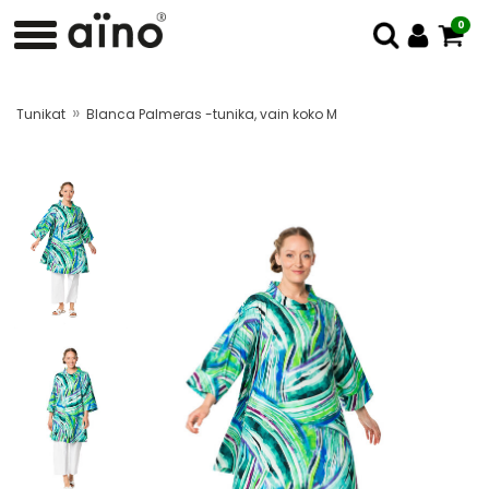
0
»
Tunikat
Blanca Palmeras -tunika, vain koko M