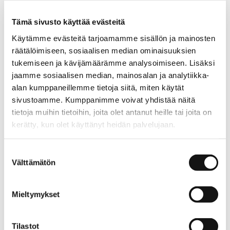
LISÄÄ OSTOSKORIIN
Tämä sivusto käyttää evästeitä
Käytämme evästeitä tarjoamamme sisällön ja mainosten
Tuotekuvaus
räätälöimiseen, sosiaalisen median ominaisuuksien
tukemiseen ja kävijämäärämme analysoimiseen. Lisäksi
Blanca-tunikassa on reilu mitoitus ja kellomainen helma.
Tunikassa on leveät kimonomalliset hihat ja pyöreä
jaamme sosiaalisen median, mainosalan ja analytiikka-
pääntie, jossa on matala pystykaulus. Sivusaumoissa on
alan kumppaneillemme tietoja siitä, miten käytät
kätevät taskut. Materiaali on miellyttävän pehmeää ja
sivustoamme. Kumppanimme voivat yhdistää näitä
laskeutuvaa viskoositrikoota.
tietoja muihin tietoihin, joita olet antanut heille tai joita on
kerätty, kun olet käyttänyt heidän palvelujaan.
Palmeras on raikas kesäinen kuosi, joka on saanut
inspiraationsa palmuista. Vihreän sävyjen joukossa
aino.net/tietosuoja/
Lisätietoja:
Suostumuksen
pilkahtavat sininen ja lila, tuoden kuosiin monivivahteisen
Välttämätön
valinta
ilmeen.
Mieltymykset
Materiaali
90% viskoosi 10% elastaani
Tilastot