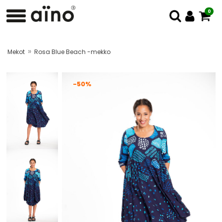
0
»
Mekot
Rosa Blue Beach -mekko
-50%