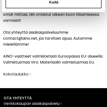
Kiellä
Tutustu myös yleiseen kokotaulukkoon ja tarkista
omat mittasi, niin onnistut oikean koon tilaamisessa
varmasti!
Ota yhteyttä asiakaspalveluumme
contact@aino.net, jos tarvitset apua. Autamme
mielellämme!
AINO-vaatteet valmistetaan Euroopassa EU-alueella.
Valmistusmaa Viro. Materiaalin valmistusmaa EU.
Kokotaulukko ›
OTA YHTEYTTÄ
Verkkokaupan asiakaspalvelu
›