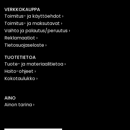
VERKKOKAUPPA
Toimitus- ja käyttöehdot ›
Toimitus- ja maksutavat ›
Vaihto ja palautus/peruutus
›
Reklamaatiot
›
Tietosuojaseloste
›
TUOTETIETOA
Tuote- ja materiaalitietoa
›
Hoito-ohjeet ›
Kokotaulukko ›
AINO
Ainon tarina ›
Filosofia
›
Vastuullisuus
›