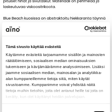
pituiset hihat ja sivutaskut. Materiaali on pehmeää ja
laskeutuvaa viskoositrikoota.
Blue Beach kuosissa on abstraktoitu hiekkaranta täynnä
aurinkovarjoja ja uimareita.
Materiaali
Tämä sivusto käyttää evästeitä
96 % viskoosi 4 % elastaani
Käytämme evästeitä tarjoamamme sisällön ja mainosten
räätälöimiseen, sosiaalisen median ominaisuuksien
Hoito-ohje
tukemiseen ja kävijämäärämme analysoimiseen. Lisäksi
jaamme sosiaalisen median, mainosalan ja analytiikka-
alan kumppaneillemme tietoja siitä, miten käytät
sivustoamme. Kumppanimme voivat yhdistää näitä
Käytä varovaista pesuohjelmaa, lämpötila max. 30
tietoja muihin tietoihin, joita olet antanut heille tai joita on
astetta. Pestävä nurin käännettynä. Rumpukuivaus
kerätty, kun olet käyttänyt heidän palvelujaan.
kielletty. Silitys alhaisessa lämpötilassa, enintään 110
astetta.
aino.net/tietosuoja/
Lisätietoja:
Suostumuksen