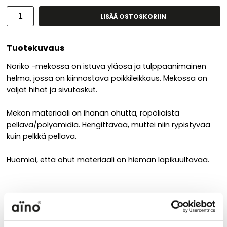
LISÄÄ OSTOSKORIIN
Tuotekuvaus
Noriko -mekossa on istuva yläosa ja tulppaanimainen
helma, jossa on kiinnostava poikkileikkaus. Mekossa on
väljät hihat ja sivutaskut.
Mekon materiaali on ihanan ohutta, röpöliäistä
pellava/polyamidia. Hengittävää, muttei niin rypistyvää
kuin pelkkä pellava.
Huomioi, että ohut materiaali on hieman läpikuultavaa.
Materiaali
90 % pellava 10% polyamidi