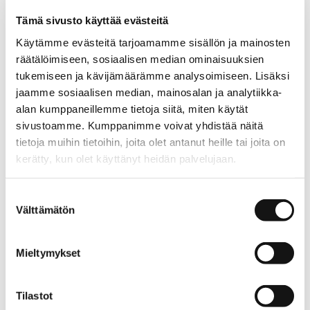
Hoito-ohje
Tämä sivusto käyttää evästeitä
Käytämme evästeitä tarjoamamme sisällön ja mainosten
räätälöimiseen, sosiaalisen median ominaisuuksien
tukemiseen ja kävijämäärämme analysoimiseen. Lisäksi
Käytä varovaista pesuohjelmaa, lämpötila max. 30
jaamme sosiaalisen median, mainosalan ja analytiikka-
astetta. Pestävä nurin käännettynä. Rumpukuivaus
alan kumppaneillemme tietoja siitä, miten käytät
kielletty. Silitys alhaisessa lämpötilassa, enintään 110
sivustoamme. Kumppanimme voivat yhdistää näitä
astetta.
tietoja muihin tietoihin, joita olet antanut heille tai joita on
kerätty, kun olet käyttänyt heidän palvelujaan.
TUOTTEEN MITAT
S
M
L
XL
XXL
aino.net/tietosuoja/
Lisätietoja:
Suostumuksen
Rinnanympärys
50
53
56
59
63
½
Välttämätön
valinta
Lantionympärys
69
72
75
78
82
½
Kokopituus olalta
121
122
123
124
125
Mieltymykset
Tilastot
AINO-vaatteet suunnitellaan Suomessa ja ne on