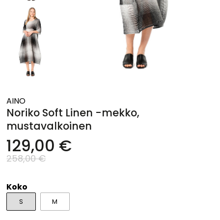
AINO
Noriko Soft Linen -mekko,
mustavalkoinen
129,00 €
258,00 €
Koko
S
M