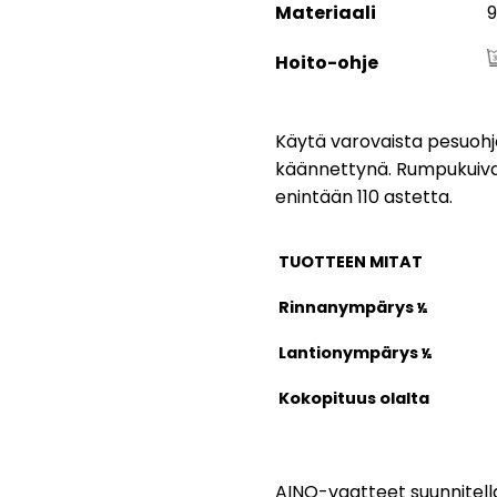
Materiaali
9
Hoito-ohje
Käytä varovaista pesuohj
käännettynä. Rumpukuivaus
enintään 110 astetta.
TUOTTEEN MITAT
Rinnanympärys
½
Lantionympärys
½
Kokopituus olalta
AINO-vaatteet suunnitella