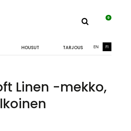
0
EN
FI
HOUSUT
TARJOUS
oft Linen -mekko,
lkoinen