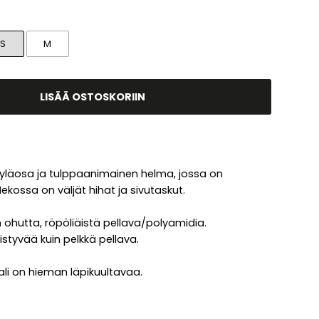
S
M
LISÄÄ OSTOSKORIIN
yläosa ja tulppaanimainen helma, jossa on
Mekossa on väljät hihat ja sivutaskut.
 ohutta, röpöliäistä pellava/polyamidia.
istyvää kuin pelkkä pellava.
li on hieman läpikuultavaa.