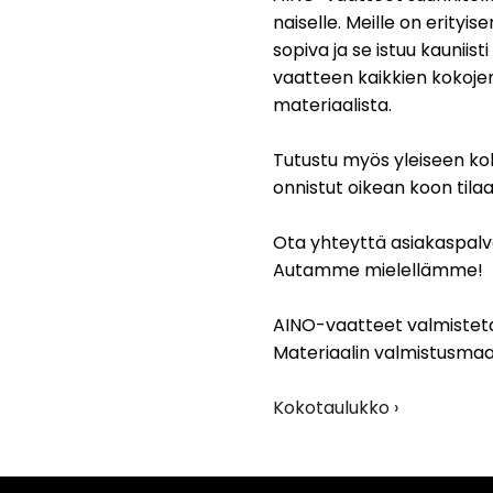
naiselle. Meille on erityi
sopiva ja se istuu kauniis
vaatteen kaikkien kokojen 
materiaalista.
Tutustu myös yleiseen kok
onnistut oikean koon tila
Ota yhteyttä asiakaspalv
Autamme mielellämme!
AINO-vaatteet valmisteta
Materiaalin valmistusmaa
Kokotaulukko ›