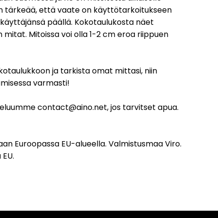
sen tärkeää, että vaate on käyttötarkoitukseen
ti käyttäjänsä päällä. Kokotaulukosta näet
mitat. Mitoissa voi olla 1-2 cm eroa riippuen
otaulukkoon ja tarkista omat mittasi, niin
amisessa varmasti!
eluumme contact@aino.net, jos tarvitset apua.
an Euroopassa EU-alueella. Valmistusmaa Viro.
 EU.