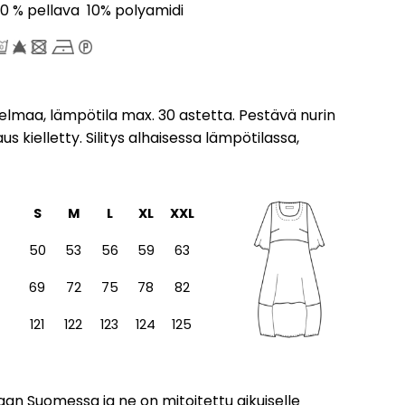
0 % pellava 10% polyamidi
elmaa, lämpötila max. 30 astetta. Pestävä nurin
 kielletty. Silitys alhaisessa lämpötilassa,
S
M
L
XL
XXL
50
53
56
59
63
69
72
75
78
82
121
122
123
124
125
an Suomessa ja ne on mitoitettu aikuiselle