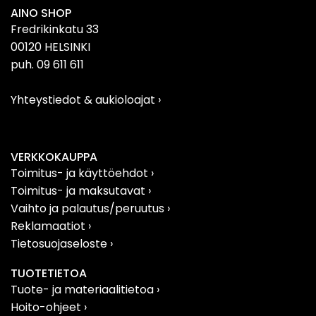
AINO SHOP
Fredrikinkatu 33
00120 HELSINKI
puh. 09 611 611
Yhteystiedot & aukioloajat
›
VERKKOKAUPPA
Toimitus- ja käyttöehdot ›
Toimitus- ja maksutavat ›
Vaihto ja palautus/peruutus
›
Reklamaatiot
›
Tietosuojaseloste
›
TUOTETIETOA
Tuote- ja materiaalitietoa
›
Hoito-ohjeet ›