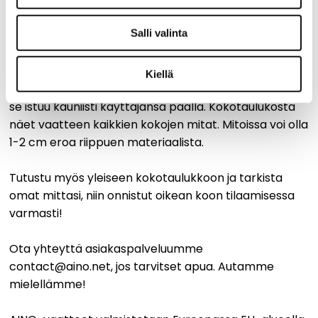
Salli valinta
AINO-vaatteet suunnitellaan Suomessa ja ne on
mitoitettu aikuiselle naiselle. Meille on erityisen
Kiellä
tärkeää, että vaate on käyttötarkoitukseen sopiva ja
se istuu kauniisti käyttäjänsä päällä. Kokotaulukosta
näet vaatteen kaikkien kokojen mitat. Mitoissa voi olla
1-2 cm eroa riippuen materiaalista.
Tutustu myös yleiseen kokotaulukkoon ja tarkista
omat mittasi, niin onnistut oikean koon tilaamisessa
varmasti!
Ota yhteyttä asiakaspalveluumme
contact@aino.net, jos tarvitset apua. Autamme
mielellämme!