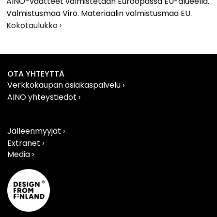
AINO-vaatteet valmistetaan Euroopassa EU-alueella.
Valmistusmaa Viro. Materiaalin valmistusmaa EU.
Kokotaulukko ›
OTA YHTEYTTÄ
Verkkokaupan asiakaspalvelu
›
AINO yhteystiedot
›
Jälleenmyyjät ›
Extranet ›
Media ›