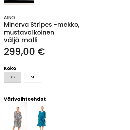
AINO
Minerva Stripes -mekko,
mustavalkoinen
väljä malli
299,00 €
Koko
XS
M
Värivaihtoehdot