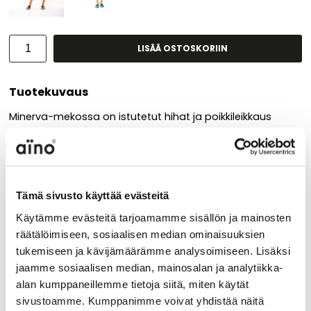
LISÄÄ OSTOSKORIIN
Tuotekuvaus
Minerva-mekossa on istutetut hihat ja poikkileikkaus
rinnan alla. Mekossa on pyöreä pääntie sekä isot
paikkataskut. Materiaali on miellyttävän pehmeää ja
laskeutuvaa viskoositrikoota.
Tämä sivusto käyttää evästeitä
Stripes on AINOn klassinen kesäraitakuosi, joka tuo
raikkaan ilmeen vaatteisiin.
Käytämme evästeitä tarjoamamme sisällön ja mainosten
räätälöimiseen, sosiaalisen median ominaisuuksien
tukemiseen ja kävijämäärämme analysoimiseen. Lisäksi
jaamme sosiaalisen median, mainosalan ja analytiikka-
Materiaali
alan kumppaneillemme tietoja siitä, miten käytät
90% viskoosi 10%
sivustoamme. Kumppanimme voivat yhdistää näitä
elastaani