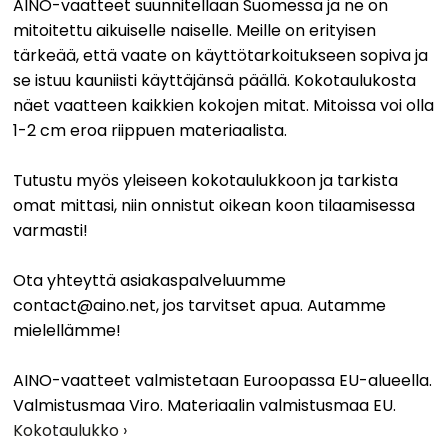
AINO-vaatteet suunnitellaan Suomessa ja ne on
mitoitettu aikuiselle naiselle. Meille on erityisen
tärkeää, että vaate on käyttötarkoitukseen sopiva ja
se istuu kauniisti käyttäjänsä päällä. Kokotaulukosta
näet vaatteen kaikkien kokojen mitat. Mitoissa voi olla
1-2 cm eroa riippuen materiaalista.
Tutustu myös yleiseen kokotaulukkoon ja tarkista
omat mittasi, niin onnistut oikean koon tilaamisessa
varmasti!
Ota yhteyttä asiakaspalveluumme
contact@aino.net, jos tarvitset apua. Autamme
mielellämme!
AINO-vaatteet valmistetaan Euroopassa EU-alueella.
Valmistusmaa Viro. Materiaalin valmistusmaa EU.
Kokotaulukko ›