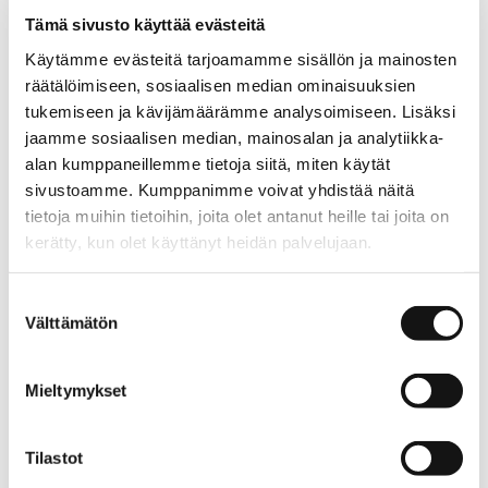
Tämä sivusto käyttää evästeitä
LISÄÄ OSTOSKORIIN
Käytämme evästeitä tarjoamamme sisällön ja mainosten
räätälöimiseen, sosiaalisen median ominaisuuksien
Tuotekuvaus
tukemiseen ja kävijämäärämme analysoimiseen. Lisäksi
jaamme sosiaalisen median, mainosalan ja analytiikka-
Aida-mekossa on leveä, kellotettu helma ja lyhyet
alan kumppaneillemme tietoja siitä, miten käytät
holkkihihat. Pääntie on pyöreä ja mekossa on päällitaskut
sivustoamme. Kumppanimme voivat yhdistää näitä
edessä. Materiaali on miellyttävän pehmeää ja
tietoja muihin tietoihin, joita olet antanut heille tai joita on
laskeutuvaa viskoositrikoota.
kerätty, kun olet käyttänyt heidän palvelujaan.
Stripes on AINOn klassinen kesäraitakuosi, joka tuo
raikkaan ilmeen vaatteisiin.
aino.net/tietosuoja/
Lisätietoja:
Suostumuksen
Välttämätön
valinta
Materiaali
Mieltymykset
90% viskoosi 10% elastaani
Tilastot
Hoito-ohje