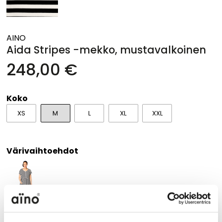
AINO
Aida Stripes -mekko, mustavalkoinen
248,00 €
Koko
XS
M
L
XL
XXL
Värivaihtoehdot