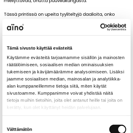
miellyttävää, ohutta puuvillakangasta.
Tässä printissä on upeita tyyliteltyjä daalioita, onko
mitään kesäisempää!
Materiaali
Tämä sivusto käyttää evästeitä
100 % puuvilla
Käytämme evästeitä tarjoamamme sisällön ja mainosten
räätälöimiseen, sosiaalisen median ominaisuuksien
Hoito-ohje
tukemiseen ja kävijämäärämme analysoimiseen. Lisäksi
jaamme sosiaalisen median, mainosalan ja analytiikka-
alan kumppaneillemme tietoja siitä, miten käytät
sivustoamme. Kumppanimme voivat yhdistää näitä
Käytä varovaista pesuohjelmaa, lämpötila max. 30
tietoja muihin tietoihin, joita olet antanut heille tai joita on
astetta. Pestävä nurin käännettynä. Rumpukuivaus
kerätty, kun olet käyttänyt heidän palvelujaan.
kielletty. Silitys alhaisessa lämpötilassa, enintään 110
astetta.
aino.net/tietosuoja/
Lisätietoja:
Suostumuksen
Välttämätön
valinta