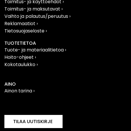
Toimitus- ja käyttöehdot ›
Toimitus- ja maksutavat ›
Vaihto ja palautus/peruutus
›
Reklamaatiot
›
Tietosuojaseloste
›
TUOTETIETOA
Tuote- ja materiaalitietoa
›
Hoito-ohjeet ›
Kokotaulukko ›
AINO
Ainon tarina ›
Filosofia
›
Vastuullisuus
›
TILAA UUTISKIRJE