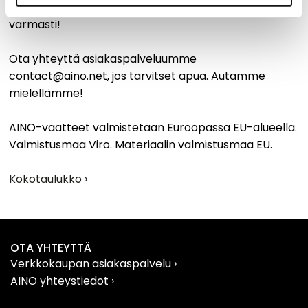
omat mittasi, niin onnistut oikean koon tilaamisessa
varmasti!
Ota yhteyttä asiakaspalveluumme
contact@aino.net, jos tarvitset apua. Autamme
mielellämme!
AINO-vaatteet valmistetaan Euroopassa EU-alueella.
Valmistusmaa Viro. Materiaalin valmistusmaa EU.
Kokotaulukko ›
OTA YHTEYTTÄ
Verkkokaupan asiakaspalvelu
›
AINO yhteystiedot
›