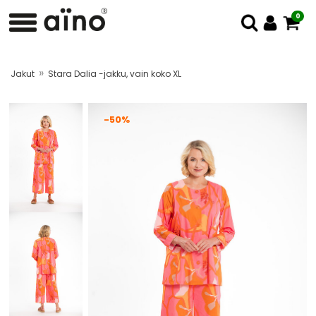
0
»
Jakut
Stara Dalia -jakku, vain koko XL
-50%