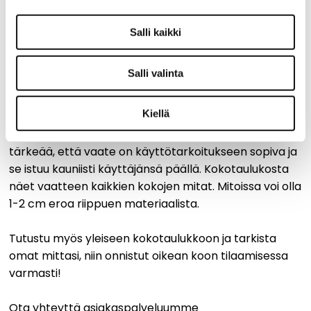
TUOTTEEN MITAT
S
M
L
XL
Rinnanympärys
60
63
66
70
½
Salli kaikki
Lantionympärys
81
84
87
91
½
Kokopituus olalta
91
92
93
94
Salli valinta
Kiellä
AINO-vaatteet suunnitellaan Suomessa ja ne on
mitoitettu aikuiselle naiselle. Meille on erityisen
tärkeää, että vaate on käyttötarkoitukseen sopiva ja
se istuu kauniisti käyttäjänsä päällä. Kokotaulukosta
näet vaatteen kaikkien kokojen mitat. Mitoissa voi olla
1-2 cm eroa riippuen materiaalista.
Tutustu myös yleiseen kokotaulukkoon ja tarkista
omat mittasi, niin onnistut oikean koon tilaamisessa
varmasti!
Ota yhteyttä asiakaspalveluumme