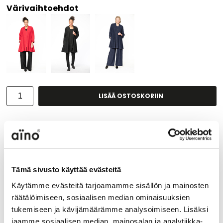
Värivaihtoehdot
LISÄÄ OSTOSKORIIN
Tuotekuvaus
HUOM: erittäin väljä mitoitus, tutustuthan kokotaulukkoon
alla.
Tämä sivusto käyttää evästeitä
Cosmos -jakku on AINOn klassikkojakku; siinä on kimono-
Käytämme evästeitä tarjoamamme sisällön ja mainosten
hihat, väljä helma, vetoketju, v-pääntie ja
räätälöimiseen, sosiaalisen median ominaisuuksien
sivusaumataskut. Waves on ylellinen viskoositrikoo, jonka
tukemiseen ja kävijämäärämme analysoimiseen. Lisäksi
pintaa koristavat struktuurilaineet.
jaamme sosiaalisen median, mainosalan ja analytiikka-