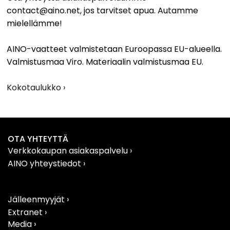
contact@aino.net, jos tarvitset apua. Autamme
mielellämme!
AINO-vaatteet valmistetaan Euroopassa EU-alueella.
Valmistusmaa Viro. Materiaalin valmistusmaa EU.
Kokotaulukko ›
OTA YHTEYTTÄ
Verkkokaupan asiakaspalvelu
›
AINO yhteystiedot
›
Jälleenmyyjät ›
Extranet ›
Media ›