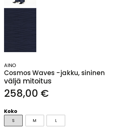
AINO
Cosmos Waves -jakku, sininen
väljä mitoitus
258,00 €
Koko
S
M
L