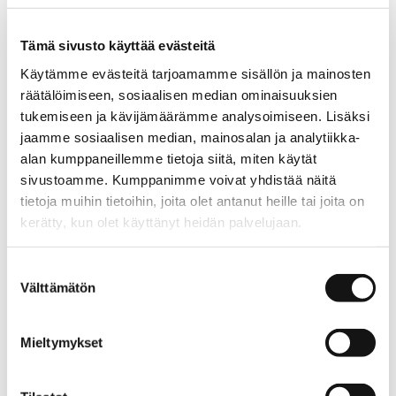
Mallinumero: 100805
Tämä sivusto käyttää evästeitä
LAURIEn Kelly Regular -housut on suunniteltu aikuiselle
naiselle. Housujen joustava materiaali ja hyvin istuva
Käytämme evästeitä tarjoamamme sisällön ja mainosten
mitoitus tekevät näistä housuista vartaloa muotoilevat
räätälöimiseen, sosiaalisen median ominaisuuksien
"ihmehousut".
tukemiseen ja kävijämäärämme analysoimiseen. Lisäksi
jaamme sosiaalisen median, mainosalan ja analytiikka-
alan kumppaneillemme tietoja siitä, miten käytät
sivustoamme. Kumppanimme voivat yhdistää näitä
Materiaali
tietoja muihin tietoihin, joita olet antanut heille tai joita on
88 % luomupuuvillaa, 8 % polyesteriä, 4 % elastaania
kerätty, kun olet käyttänyt heidän palvelujaan.
Materiaalilla on OEKO-TEX® STANDARD 100 -
sertifikaatti. Vaate ei sisällä terveydelle haitallisia
aino.net/tietosuoja/
Lisätietoja:
Suostumuksen
aineita.
Lue lisää ›
Välttämätön
valinta
Hoito-ohje
Mieltymykset
Käytä varovaista pesuohjelmaa, lämpötila max. 40