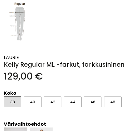
LAURIE
Kelly Regular ML -farkut, farkkusininen
129,00 €
Koko
38
40
42
44
46
48
Värivaihtoehdot