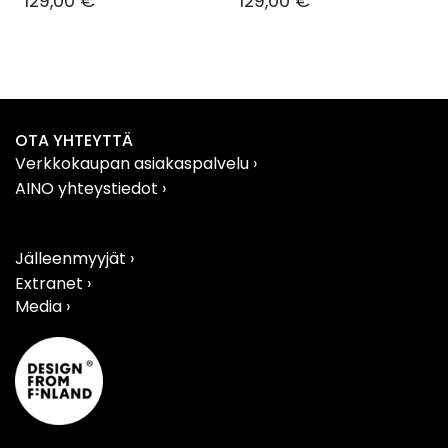
129,00 €
129,00 €
OTA YHTEYTTÄ
Verkkokaupan asiakaspalvelu
›
AINO yhteystiedot
›
Jälleenmyyjät ›
Extranet ›
Media ›