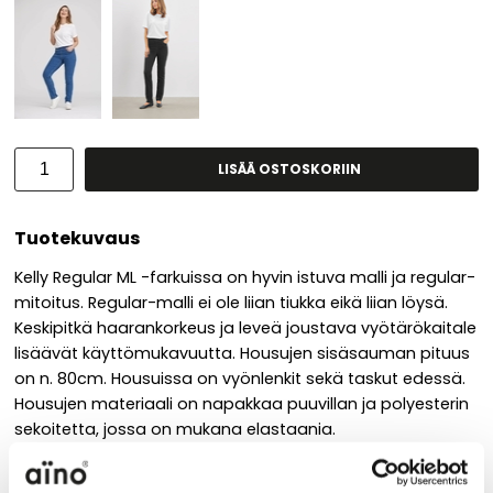
LISÄÄ OSTOSKORIIN
Tuotekuvaus
Kelly Regular ML -farkuissa on hyvin istuva malli ja regular-
mitoitus. Regular-malli ei ole liian tiukka eikä liian löysä.
Keskipitkä haarankorkeus ja leveä joustava vyötärökaitale
lisäävät käyttömukavuutta. Housujen sisäsauman pituus
on n. 80cm. Housuissa on vyönlenkit sekä taskut edessä.
Housujen materiaali on napakkaa puuvillan ja polyesterin
sekoitetta, jossa on mukana elastaania.
Väri: blue denim, farkunsininen