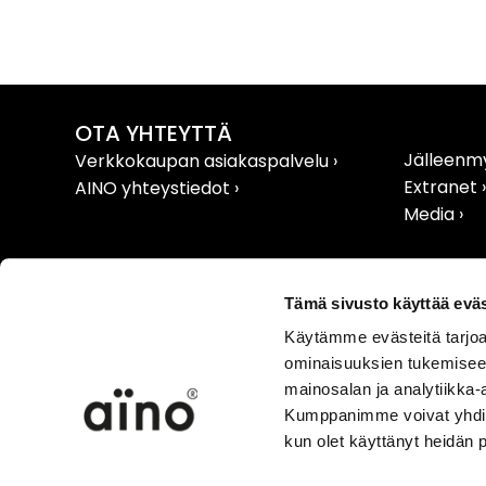
OTA YHTEYTTÄ
Jälleenmy
Verkkokaupan asiakaspalvelu
›
Extranet 
AINO yhteystiedot
›
Media ›
Tämä sivusto käyttää eväs
Käytämme evästeitä tarjoa
VERKKOKAUPPA
TUOTET
ominaisuuksien tukemisee
Toimitus- ja käyttöehdot ›
Tuote- ja
mainosalan ja analytiikka-
Toimitus- ja maksutavat ›
Hoito-ohj
Kumppanimme voivat yhdistää 
Vaihto ja palautus/peruutus
›
Kokotaulu
kun olet käyttänyt heidän 
Reklamaatiot
›