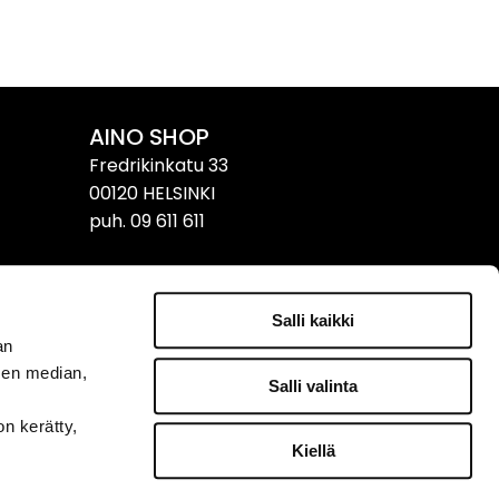
AINO SHOP
Fredrikinkatu 33
00120 HELSINKI
puh. 09 611 611
Yhteystiedot & aukioloajat
›
Salli kaikki
an
sen median,
TILAA UUTISKIRJE
Salli valinta
on kerätty,
Kiellä