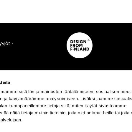
yjät ›
›
teitä
mamme sisällön ja mainosten räätälöimiseen, sosiaalisen medi
IETOA
AINO
n ja kävijämäärämme analysoimiseen. Lisäksi jaamme sosiaali
 materiaalitietoa
›
Ainon tarina ›
alan kumppaneillemme tietoja siitä, miten käytät sivustoamme.
eet ›
Filosofia
›
näitä tietoja muihin tietoihin, joita olet antanut heille tai joita 
kko ›
Vastuullisuus
›
palvelujaan.