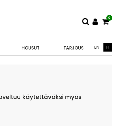
0
EN
FI
HOUSUT
TARJOUS
 soveltuu käytettäväksi myös